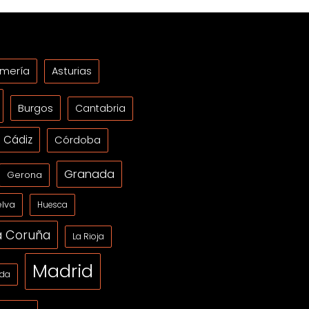
lmería
Asturias
Burgos
Cantabria
Cádiz
Córdoba
Granada
Gerona
lva
Huesca
a Coruña
La Rioja
Madrid
ida