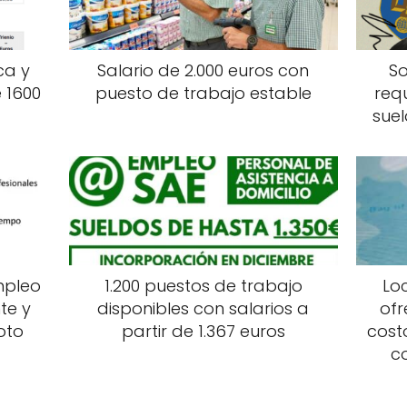
ca y
Salario de 2.000 euros con
So
 1600
puesto de trabajo estable
req
suel
mpleo
1.200 puestos de trabajo
Lo
te y
disponibles con salarios a
ofr
oto
partir de 1.367 euros
cost
c