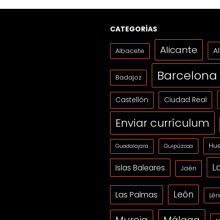
CATEGORÍAS
Alicante
A
Albacete
Barcelona
Badajoz
Ciudad Real
Castellón
Enviar currículum
Hue
Guipúzcoa
Guadalajara
L
Islas Baleares
Jaén
León
Las Palmas
Lér
Málaga