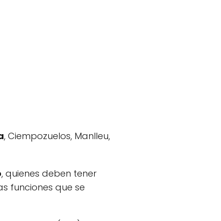
a
, Ciempozuelos, Manlleu,
o
, quienes deben tener
as funciones que se