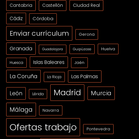
Cantabria
Ciudad Real
Castellón
Cádiz
Córdoba
Enviar currículum
Gerona
Granada
Huelva
Guipúzcoa
Guadalajara
Islas Baleares
Jaén
Huesca
La Coruña
Las Palmas
La Rioja
Madrid
Murcia
León
Lérida
Málaga
Navarra
Ofertas trabajo
Pontevedra