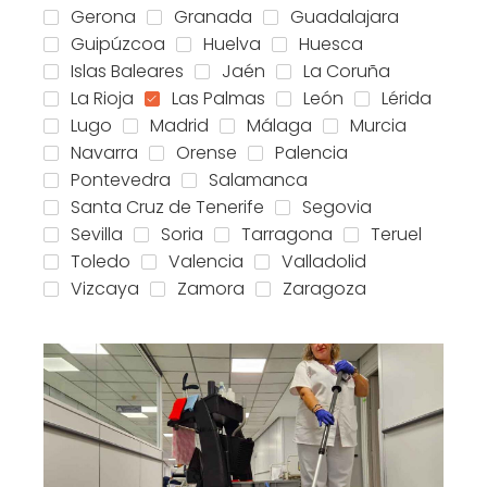
Gerona
Granada
Guadalajara
Guipúzcoa
Huelva
Huesca
Islas Baleares
Jaén
La Coruña
La Rioja
Las Palmas
León
Lérida
Lugo
Madrid
Málaga
Murcia
Navarra
Orense
Palencia
Pontevedra
Salamanca
Santa Cruz de Tenerife
Segovia
Sevilla
Soria
Tarragona
Teruel
Toledo
Valencia
Valladolid
Vizcaya
Zamora
Zaragoza