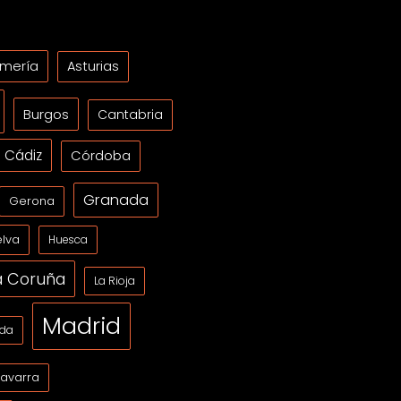
lmería
Asturias
Burgos
Cantabria
Cádiz
Córdoba
Granada
Gerona
lva
Huesca
a Coruña
La Rioja
Madrid
ida
avarra