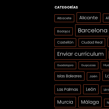
CATEGORÍAS
Alicante
A
Albacete
Barcelona
Badajoz
Ciudad Real
Castellón
Enviar currículum
Hue
Guipúzcoa
Guadalajara
L
Islas Baleares
Jaén
León
Las Palmas
Lér
Málaga
Murcia
N