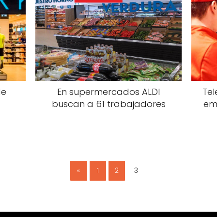
de
En supermercados ALDI
Tel
buscan a 61 trabajadores
em
«
1
2
3