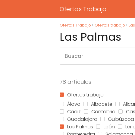
Ofertas Trabajo
Ofertas Trabajo
Ofertas trabajo
La
Las Palmas
78 artículos
Ofertas trabajo
Álava
Albacete
Alica
Cádiz
Cantabria
Cas
Guadalajara
Guipúzcoa
Las Palmas
León
Léri
Pontevedra
Salamanca