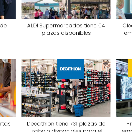
 de
ALDI Supermercados tiene 64
Cle
a
plazas disponibles
em
rtas
Decathlon tiene 731 plazas de
Pr
a
trabajo disponibles para el
emp