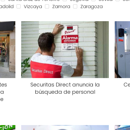
ladolid
Vizcaya
Zamora
Zaragoza
tes
Securitas Direct anuncia la
Ce
la
búsqueda de personal
de