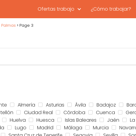
Ofertas trabajo
¿Cómo trabajar?
s Palmas
Page 3
nte
Almería
Asturias
Ávila
Badajoz
Bar
tellón
Ciudad Real
Córdoba
Cuenca
Ger
Huelva
Huesca
Islas Baleares
Jaén
La
da
Lugo
Madrid
Málaga
Murcia
Navarr
Santa Cruz de Tenerife
Segovia
Sevilla
Sor