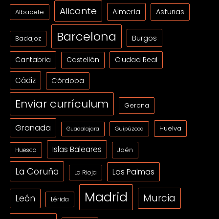
Alicante
Almería
Asturias
Albacete
Barcelona
Burgos
Badajoz
Cantabria
Ciudad Real
Castellón
Cádiz
Córdoba
Enviar currículum
Gerona
Granada
Huelva
Guipúzcoa
Guadalajara
Islas Baleares
Jaén
Huesca
La Coruña
Las Palmas
La Rioja
Madrid
Murcia
León
Lérida