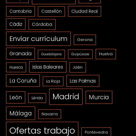
Cantabria
Ciudad Real
Castellón
Cádiz
Córdoba
Enviar currículum
Gerona
Granada
Huelva
Guipúzcoa
Guadalajara
Islas Baleares
Jaén
Huesca
La Coruña
Las Palmas
La Rioja
Madrid
Murcia
León
Lérida
Málaga
Navarra
Ofertas trabajo
Pontevedra