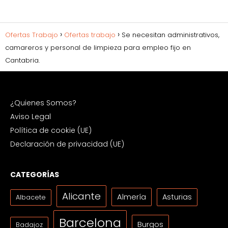
Ofertas Trabajo
Ofertas trabajo
Se necesitan administrativos,
camareros y personal de limpieza para empleo fijo en
Cantabria.
¿Quienes Somos?
Aviso Legal
Política de cookie (UE)
Declaración de privacidad (UE)
CATEGORÍAS
Alicante
Almería
Asturias
Albacete
Barcelona
Burgos
Badajoz