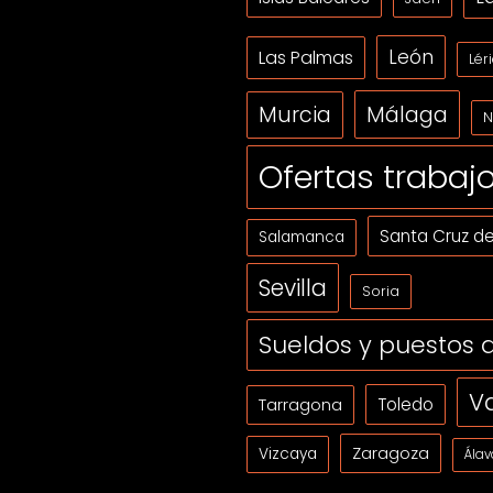
León
Las Palmas
Lér
Málaga
Murcia
N
Ofertas trabaj
Santa Cruz de
Salamanca
Sevilla
Soria
Sueldos y puestos
V
Tarragona
Toledo
Zaragoza
Vizcaya
Álav