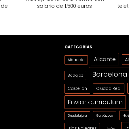
 de
salario de 1.500 euros
tele
CATEGORÍAS
Alicante
A
Albacete
Barcelona
Badajoz
Ciudad Real
Castellón
Enviar currículum
Hue
Guipúzcoa
Guadalajara
L
Islas Baleares
Jaén