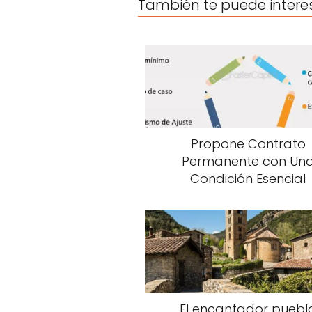
También te puede intere
Propone Contrato
Permanente con Un
Condición Esencial
El encantador puebl