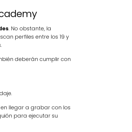
 Academy
des
. No obstante, la
an perfiles entre los 19 y
.
mbién deberán cumplir con
daje.
en llegar a grabar con los
guión para ejecutar su