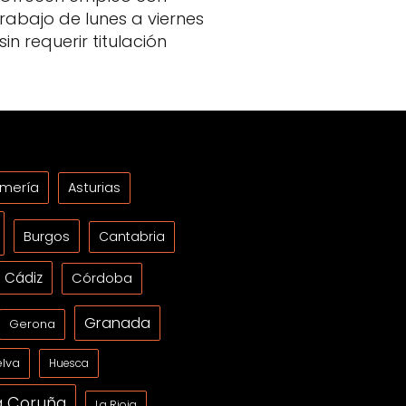
trabajo de lunes a viernes
sin requerir titulación
lmería
Asturias
Burgos
Cantabria
Cádiz
Córdoba
Granada
Gerona
lva
Huesca
a Coruña
La Rioja