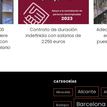
00
Contrato de duración
Adec
iere
indefinida con salarios de
e
 con
2.250 euros
pues
lario
CATEGORÍAS
Alicante
A
Albacete
Barcelona
Badajoz