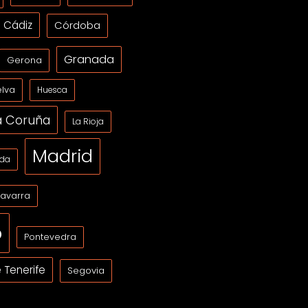
Cádiz
Córdoba
Granada
Gerona
lva
Huesca
a Coruña
La Rioja
Madrid
ida
avarra
o
Pontevedra
 Tenerife
Segovia