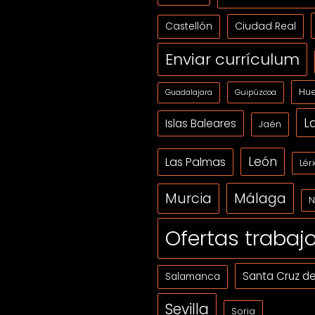
Ciudad Real
Castellón
Enviar currículum
Hue
Guipúzcoa
Guadalajara
L
Islas Baleares
Jaén
León
Las Palmas
Lér
Málaga
Murcia
N
Ofertas trabaj
Santa Cruz de
Salamanca
Sevilla
Soria