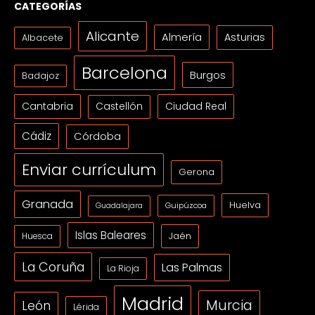
CATEGORÍAS
Alicante
Almería
Asturias
Albacete
Barcelona
Burgos
Badajoz
Cantabria
Ciudad Real
Castellón
Cádiz
Córdoba
Enviar currículum
Gerona
Granada
Huelva
Guipúzcoa
Guadalajara
Islas Baleares
Jaén
Huesca
La Coruña
Las Palmas
La Rioja
Madrid
Murcia
León
Lérida