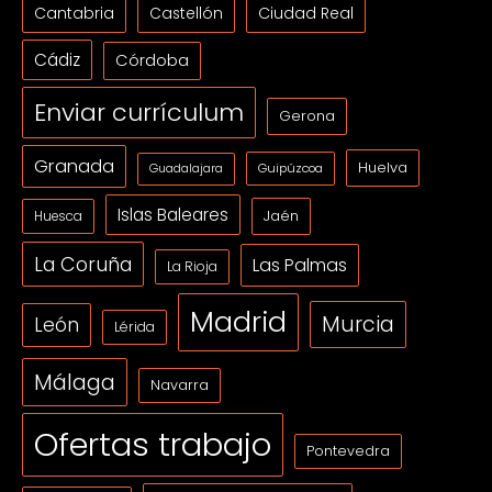
Cantabria
Ciudad Real
Castellón
Cádiz
Córdoba
Enviar currículum
Gerona
Granada
Huelva
Guipúzcoa
Guadalajara
Islas Baleares
Jaén
Huesca
La Coruña
Las Palmas
La Rioja
Madrid
Murcia
León
Lérida
Málaga
Navarra
Ofertas trabajo
Pontevedra