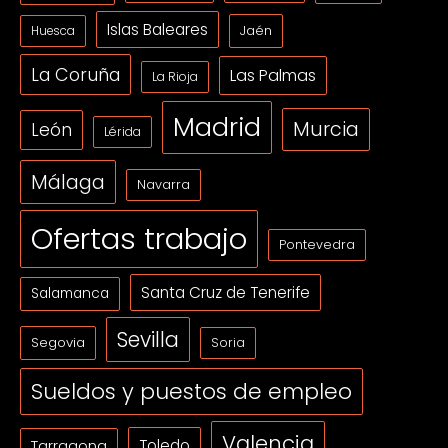
Islas Baleares
Jaén
Huesca
La Coruña
Las Palmas
La Rioja
Madrid
Murcia
León
Lérida
Málaga
Navarra
Ofertas trabajo
Pontevedra
Santa Cruz de Tenerife
Salamanca
Sevilla
Segovia
Soria
Sueldos y puestos de empleo
Valencia
Tarragona
Toledo