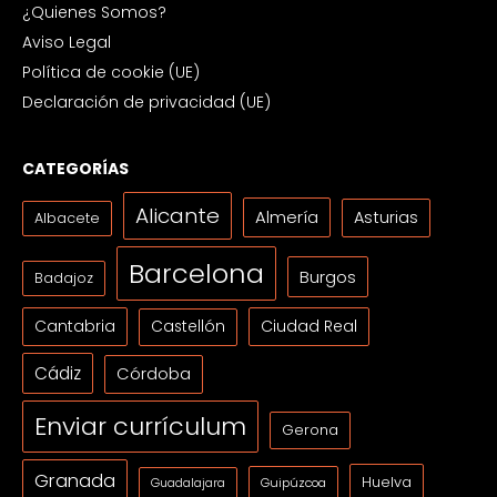
¿Quienes Somos?
Aviso Legal
Política de cookie (UE)
Declaración de privacidad (UE)
CATEGORÍAS
Alicante
Almería
Asturias
Albacete
Barcelona
Burgos
Badajoz
Cantabria
Ciudad Real
Castellón
Cádiz
Córdoba
Enviar currículum
Gerona
Granada
Huelva
Guipúzcoa
Guadalajara