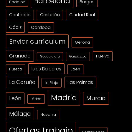
Barcelona
Burgos
Badajoz
Cantabria
Ciudad Real
Castellón
Cádiz
Córdoba
Enviar currículum
Gerona
Granada
Huelva
Guipúzcoa
Guadalajara
Islas Baleares
Jaén
Huesca
La Coruña
Las Palmas
La Rioja
Madrid
Murcia
León
Lérida
Málaga
Navarra
Ofertas trabajo