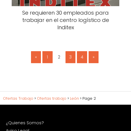
Se requieren 30 empleados para
trabajar en el centro logístico de
Inditex
«
1
2
3
4
»
Ofertas Trabajo
Ofertas trabajo
León
Page 2
¿Quienes Somos?
Aviso Legal