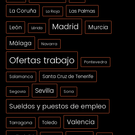
La Coruña
Las Palmas
La Rioja
Madrid
Murcia
León
Lérida
Málaga
Navarra
Ofertas trabajo
Pontevedra
Santa Cruz de Tenerife
Salamanca
Sevilla
Segovia
Soria
Sueldos y puestos de empleo
Valencia
Tarragona
Toledo