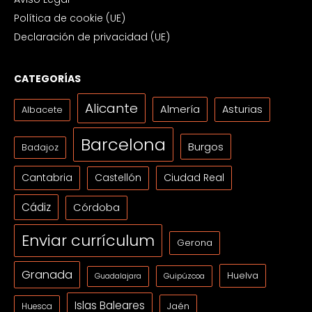
Política de cookie (UE)
Declaración de privacidad (UE)
CATEGORÍAS
Alicante
Almería
Asturias
Albacete
Barcelona
Burgos
Badajoz
Cantabria
Ciudad Real
Castellón
Cádiz
Córdoba
Enviar currículum
Gerona
Granada
Huelva
Guipúzcoa
Guadalajara
Islas Baleares
Jaén
Huesca