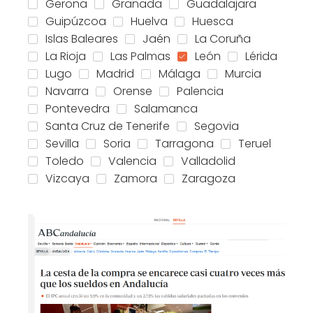
Gerona
Granada
Guadalajara
Guipúzcoa
Huelva
Huesca
Islas Baleares
Jaén
La Coruña
La Rioja
Las Palmas
León
Lérida
Lugo
Madrid
Málaga
Murcia
Navarra
Orense
Palencia
Pontevedra
Salamanca
Santa Cruz de Tenerife
Segovia
Sevilla
Soria
Tarragona
Teruel
Toledo
Valencia
Valladolid
Vizcaya
Zamora
Zaragoza