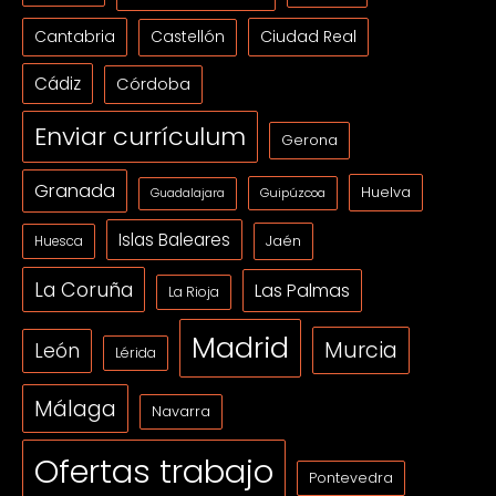
Cantabria
Ciudad Real
Castellón
Cádiz
Córdoba
Enviar currículum
Gerona
Granada
Huelva
Guipúzcoa
Guadalajara
Islas Baleares
Jaén
Huesca
La Coruña
Las Palmas
La Rioja
Madrid
Murcia
León
Lérida
Málaga
Navarra
Ofertas trabajo
Pontevedra