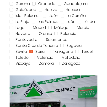
Gerona
Granada
Guadalajara
Guipúzcoa
Huelva
Huesca
Islas Baleares
Jaén
La Coruña
La Rioja
Las Palmas
León
Lérida
Lugo
Madrid
Málaga
Murcia
Navarra
Orense
Palencia
Pontevedra
Salamanca
Santa Cruz de Tenerife
Segovia
Sevilla
Soria
Tarragona
Teruel
Toledo
Valencia
Valladolid
Vizcaya
Zamora
Zaragoza