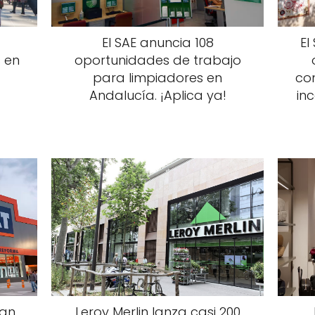
El SAE anuncia 108
El
 en
oportunidades de trabajo
para limpiadores en
con
Andalucía. ¡Aplica ya!
in
zan
Leroy Merlin lanza casi 200