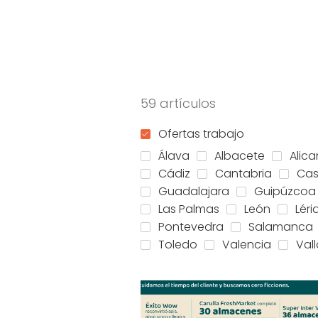
59 artículos
Ofertas trabajo
Álava
Albacete
Alica
Cádiz
Cantabria
Cas
Guadalajara
Guipúzcoa
Las Palmas
León
Léri
Pontevedra
Salamanca
Toledo
Valencia
Val