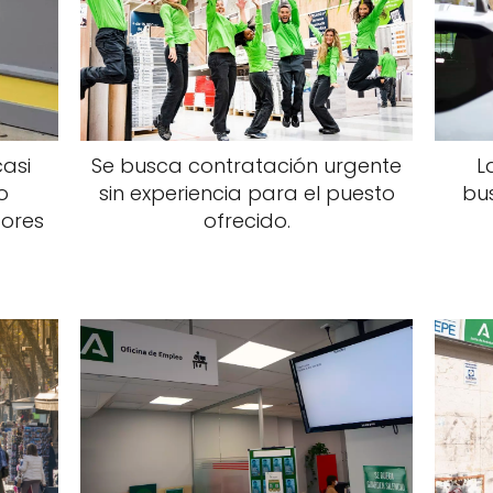
casi
Se busca contratación urgente
L
o
sin experiencia para el puesto
bu
dores
ofrecido.