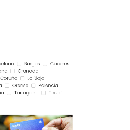
celona
Burgos
Cáceres
ona
Granada
 Coruña
La Rioja
a
Orense
Palencia
ia
Tarragona
Teruel