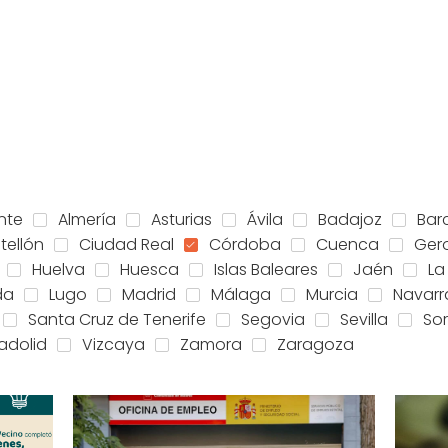
nte
Almería
Asturias
Ávila
Badajoz
Bar
tellón
Ciudad Real
Córdoba
Cuenca
Ger
Huelva
Huesca
Islas Baleares
Jaén
La
da
Lugo
Madrid
Málaga
Murcia
Navarr
Santa Cruz de Tenerife
Segovia
Sevilla
Sor
ladolid
Vizcaya
Zamora
Zaragoza