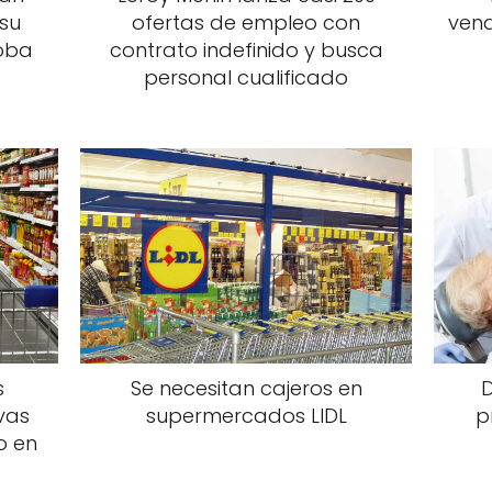
su
ofertas de empleo con
ven
oba
contrato indefinido y busca
personal cualificado
s
Se necesitan cajeros en
vas
supermercados LIDL
p
o en