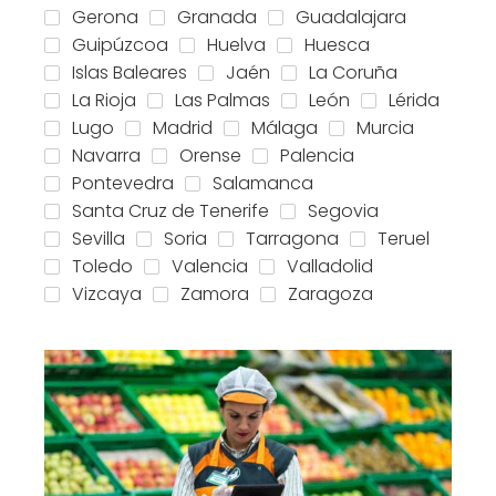
Gerona
Granada
Guadalajara
Guipúzcoa
Huelva
Huesca
Islas Baleares
Jaén
La Coruña
La Rioja
Las Palmas
León
Lérida
Lugo
Madrid
Málaga
Murcia
Navarra
Orense
Palencia
Pontevedra
Salamanca
Santa Cruz de Tenerife
Segovia
Sevilla
Soria
Tarragona
Teruel
Toledo
Valencia
Valladolid
Vizcaya
Zamora
Zaragoza