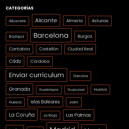
CATEGORÍAS
Alicante
Almería
Asturias
Albacete
Barcelona
Burgos
Badajoz
Cantabria
Ciudad Real
Castellón
Cádiz
Córdoba
Enviar currículum
Gerona
Granada
Huelva
Guipúzcoa
Guadalajara
Islas Baleares
Jaén
Huesca
La Coruña
Las Palmas
La Rioja